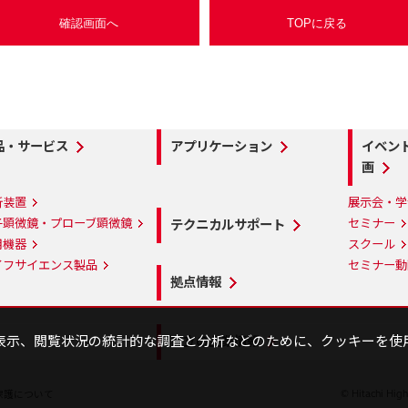
品・サービス
アプリケーション
イベン
画
析装置
展示会・学
子顕微鏡・プローブ顕微鏡
セミナー
テクニカルサポート
用機器
スクール
イフサイエンス製品
セミナー動
拠点情報
表示、閲覧状況の統計的な調査と分析などのために、クッキーを使
日立の企業情報
保護について
© Hitachi High