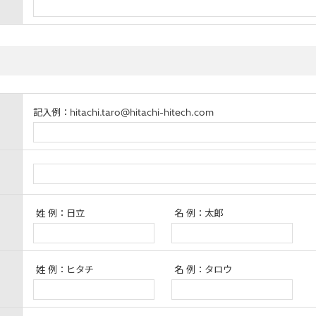
記入例：hitachi.taro@hitachi-hitech.com
姓 例：日立
名 例：太郎
姓 例：ヒタチ
名 例：タロウ