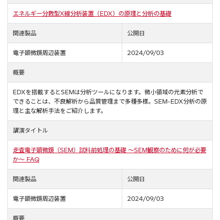
エネルギー分散型X線分析装置（EDX）の原理と分析の基礎
関連製品
公開日
電子顕微鏡周辺装置
2024/09/03
概要
EDXを搭載するとSEMは分析ツールになります。微小領域の元素分析で
できることは、不良解析から品質管理まで多種多様。SEM-EDX分析の原
理と主な解析手法をご紹介します。
講演タイトル
走査電子顕微鏡（SEM）試料前処理の基礎 ～SEM観察のために何が必要
か～ FAQ
関連製品
公開日
電子顕微鏡周辺装置
2024/09/03
概要