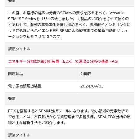
概要
この度、お客様の幅広い分野のSEMへの要求を応えるべく、Versatile
SEM SE Seriesをリリース致しました。同製品のご紹介をさせて頂くの
とあわせて、業務の高効率化を推し進めるべく、多機能イオンミリングに
よる前処理からハイエンドFE-SEMによる観察までの最新自動化ソリュ
ーションを紹介させて頂きます。
講演タイトル
エネルギー分散型X線分析装置（EDX）の原理と分析の基礎 FAQ
関連製品
公開日
電子顕微鏡周辺装置
2024/09/03
概要
EDXを搭載するとSEMは分析ツールになります。微小領域の元素分析で
できることは、不良解析から品質管理まで多種多様。SEM-EDX分析の原
理と主な解析手法をご紹介します。
講演タイトル