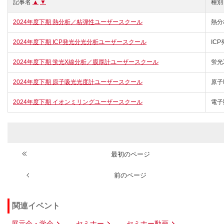
記事名
▲
▼
種別
2024年度下期 熱分析／粘弾性ユーザースクール
熱分
2024年度下期 ICP発光分光分析ユーザースクール
IC
2024年度下期 蛍光X線分析／膜厚計ユーザースクール
蛍光
2024年度下期 原子吸光光度計ユーザースクール
原子
2024年度下期 イオンミリングユーザースクール
電子
最初のページ
前のページ
関連イベント
展示会・学会
セミナー
セミナー動画